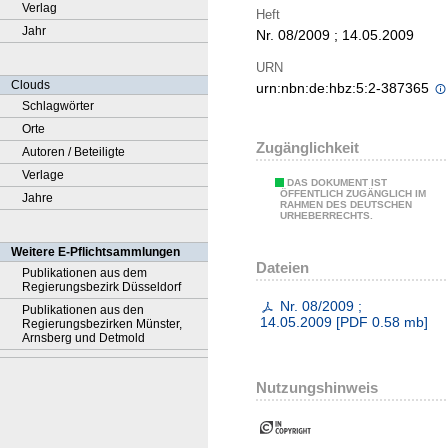
Verlag
Heft
Jahr
Nr. 08/2009 ; 14.05.2009
URN
Clouds
urn:nbn:de:hbz:5:2-387365
Schlagwörter
Orte
Zugänglichkeit
Autoren / Beteiligte
Verlage
DAS DOKUMENT IST
ÖFFENTLICH ZUGÄNGLICH IM
Jahre
RAHMEN DES DEUTSCHEN
URHEBERRECHTS.
Weitere E-Pflichtsammlungen
Dateien
Publikationen aus dem
Regierungsbezirk Düsseldorf
Nr. 08/2009 ;
Publikationen aus den
14.05.2009
[
PDF
0.58 mb
]
Regierungsbezirken Münster,
Arnsberg und Detmold
Nutzungshinweis