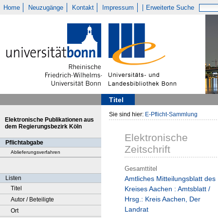
Home
Neuzugänge
Kontakt
Impressum
Erweiterte Suche
Titel
Sie sind hier:
E-Pflicht-Sammlung
Elektronische Publikationen aus
dem Regierungsbezirk Köln
Elektronische
Pflichtabgabe
Zeitschrift
Ablieferungsverfahren
Gesamttitel
Listen
Amtliches Mitteilungsblatt des
Titel
Kreises Aachen : Amtsblatt /
Hrsg.: Kreis Aachen, Der
Autor / Beteiligte
Landrat
Ort