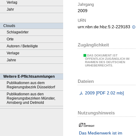
Verlag
Jahrgang
Jahr
2009
URN
Clouds
urn:nbn:de:hbz:5:2-229183
Schlagwörter
Orte
Zugänglichkeit
Autoren / Beteiligte
Verlage
DAS DOKUMENT IST
ÖFFENTLICH ZUGÄNGLICH IM
Jahre
RAHMEN DES DEUTSCHEN
URHEBERRECHTS.
Weitere E-Pflichtsammlungen
Dateien
Publikationen aus dem
Regierungsbezirk Düsseldorf
2009
[
PDF
2.02 mb
]
Publikationen aus den
Regierungsbezirken Münster,
Arnsberg und Detmold
Nutzungshinweis
Das Medienwerk ist im