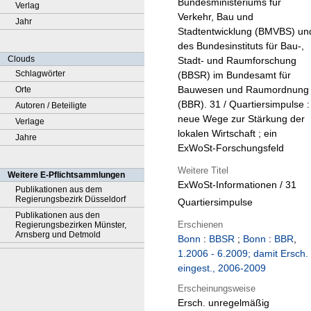
Bundesministeriums für
Verlag
Verkehr, Bau und
Jahr
Stadtentwicklung (BMVBS) un
des Bundesinstituts für Bau-,
Clouds
Stadt- und Raumforschung
Schlagwörter
(BBSR) im Bundesamt für
Bauwesen und Raumordnung
Orte
(BBR). 31 / Quartiersimpulse :
Autoren / Beteiligte
neue Wege zur Stärkung der
Verlage
lokalen Wirtschaft ; ein
Jahre
ExWoSt-Forschungsfeld
Weitere Titel
Weitere E-Pflichtsammlungen
ExWoSt-Informationen / 31
Publikationen aus dem
Regierungsbezirk Düsseldorf
Quartiersimpulse
Publikationen aus den
Erschienen
Regierungsbezirken Münster,
Arnsberg und Detmold
Bonn
:
BBSR
;
Bonn
:
BBR
,
1.2006 - 6.2009; damit Ersch.
eingest., 2006-2009
Erscheinungsweise
Ersch. unregelmäßig