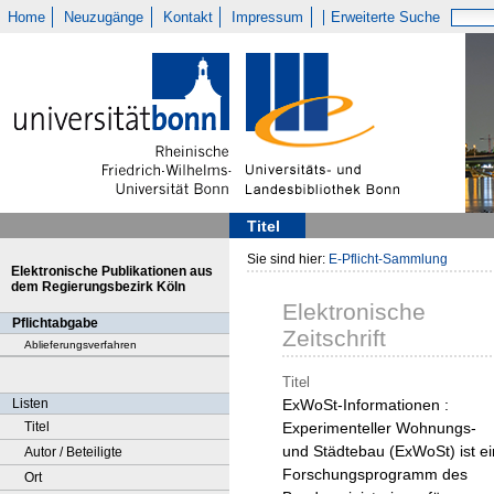
Home
Neuzugänge
Kontakt
Impressum
Erweiterte Suche
Titel
Sie sind hier:
E-Pflicht-Sammlung
Elektronische Publikationen aus
dem Regierungsbezirk Köln
Elektronische
Pflichtabgabe
Zeitschrift
Ablieferungsverfahren
Titel
Listen
ExWoSt-Informationen :
Titel
Experimenteller Wohnungs-
und Städtebau (ExWoSt) ist ei
Autor / Beteiligte
Forschungsprogramm des
Ort