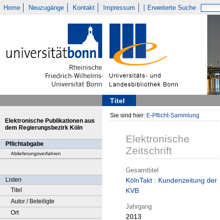
Home
Neuzugänge
Kontakt
Impressum
Erweiterte Suche
Titel
Sie sind hier:
E-Pflicht-Sammlung
Elektronische Publikationen aus
dem Regierungsbezirk Köln
Elektronische
Pflichtabgabe
Zeitschrift
Ablieferungsverfahren
Gesamttitel
Listen
KölnTakt : Kundenzeitung der
Titel
KVB
Autor / Beteiligte
Jahrgang
Ort
2013