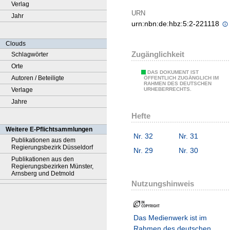
Verlag
URN
Jahr
urn:nbn:de:hbz:5:2-221118
Clouds
Zugänglichkeit
Schlagwörter
Orte
DAS DOKUMENT IST
Autoren / Beteiligte
ÖFFENTLICH ZUGÄNGLICH IM
RAHMEN DES DEUTSCHEN
Verlage
URHEBERRECHTS.
Jahre
Hefte
Weitere E-Pflichtsammlungen
Nr. 32
Nr. 31
Publikationen aus dem
Regierungsbezirk Düsseldorf
Nr. 29
Nr. 30
Publikationen aus den
Regierungsbezirken Münster,
Arnsberg und Detmold
Nutzungshinweis
Das Medienwerk ist im
Rahmen des deutschen