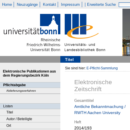
Home
Neuzugänge
Kontakt
Impressum
Erweiterte Suche
Titel
Sie sind hier:
E-Pflicht-Sammlung
Elektronische Publikationen aus
dem Regierungsbezirk Köln
Elektronische
Pflichtabgabe
Zeitschrift
Ablieferungsverfahren
Gesamttitel
Listen
Amtliche Bekanntmachung /
Titel
RWTH Aachen University
Autor / Beteiligte
Heft
Ort
2014/193