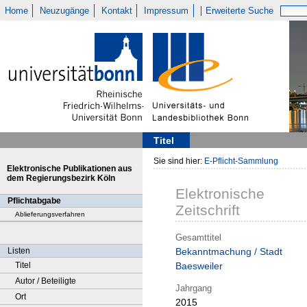
Home
Neuzugänge
Kontakt
Impressum
Erweiterte Suche
Titel
Sie sind hier:
E-Pflicht-Sammlung
Elektronische Publikationen aus
dem Regierungsbezirk Köln
Elektronische
Pflichtabgabe
Zeitschrift
Ablieferungsverfahren
Gesamttitel
Listen
Bekanntmachung / Stadt
Titel
Baesweiler
Autor / Beteiligte
Jahrgang
Ort
2015