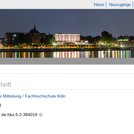
Home
Neuzugänge
hrift
e Mitteilung / Fachhochschule Köln
8
n:de:hbz:5:2-384019