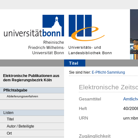
Titel
Sie sind hier:
E-Pflicht-Sammlung
Elektronische Publikationen aus
dem Regierungsbezirk Köln
Elektronische Zeitsc
Pflichtabgabe
Ablieferungsverfahren
Gesamttitel
Amtlich
Heft
40/200
Listen
URN
urn:nb
Titel
Autor / Beteiligte
Ort
Zugänglichkeit