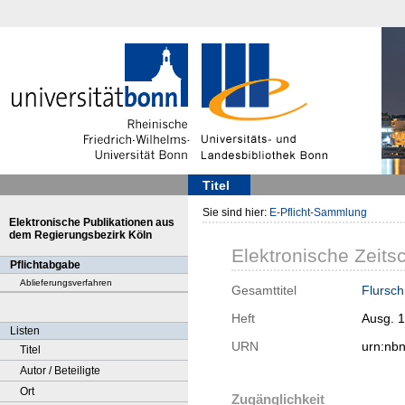
Titel
Sie sind hier:
E-Pflicht-Sammlung
Elektronische Publikationen aus
dem Regierungsbezirk Köln
Elektronische Zeitsc
Pflichtabgabe
Ablieferungsverfahren
Gesamttitel
Flursch
Heft
Ausg. 
Listen
URN
urn:nb
Titel
Autor / Beteiligte
Ort
Zugänglichkeit