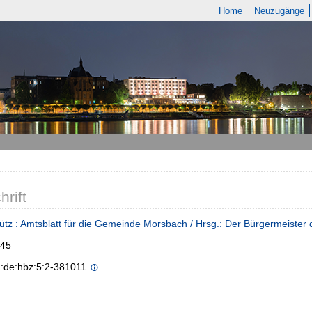
Home
Neuzugänge
hrift
ütz : Amtsblatt für die Gemeinde Morsbach / Hrsg.: Der Bürgermeiste
145
n:de:hbz:5:2-381011