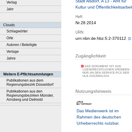
Stadt Alsdorf, A 13 ‐ Amt für
Verlag
Kultur und Öffentlichkeitsarbei
Jahr
Heft
Nr.28.2014
Clouds
Schlagwörter
URN
Orte
urn:nbn:de:hbz:5:2-370112
Autoren / Beteiligte
Verlage
Zugänglichkeit
Jahre
DAS DOKUMENT IST AUS
LIZENZRECHTLICHEN GRÜNDEN
NUR AN DEN SERVICE-PCS DER
Weitere E-Pflichtsammlungen
ULB ZUGÄNGLICH.
Publikationen aus dem
Regierungsbezirk Düsseldorf
Nutzungshinweis
Publikationen aus den
Regierungsbezirken Münster,
Arnsberg und Detmold
Das Medienwerk ist im
Rahmen des deutschen
Urheberrechts nutzbar.