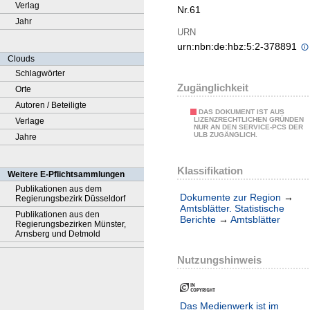
Verlag
Nr.61
Jahr
URN
urn:nbn:de:hbz:5:2-378891
Clouds
Schlagwörter
Zugänglichkeit
Orte
Autoren / Beteiligte
DAS DOKUMENT IST AUS
LIZENZRECHTLICHEN GRÜNDEN
Verlage
NUR AN DEN SERVICE-PCS DER
ULB ZUGÄNGLICH.
Jahre
Klassifikation
Weitere E-Pflichtsammlungen
Publikationen aus dem
Dokumente zur Region
→
Regierungsbezirk Düsseldorf
Amtsblätter. Statistische
Publikationen aus den
Berichte
→
Amtsblätter
Regierungsbezirken Münster,
Arnsberg und Detmold
Nutzungshinweis
Das Medienwerk ist im