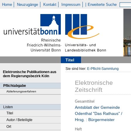
Home
Neuzugänge
Kontakt
Impressum
Erweiterte Suche
Titel
Sie sind hier:
E-Pflicht-Sammlung
Elektronische Publikationen aus
dem Regierungsbezirk Köln
Elektronische
Pflichtabgabe
Zeitschrift
Ablieferungsverfahren
Gesamttitel
Listen
Amtsblatt der Gemeinde
Titel
Odenthal "Das Rathaus" /
Hrsg. : Bürgermeister
Autor / Beteiligte
Ort
Heft