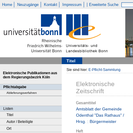
Home
Neuzugänge
Kontakt
Impressum
Erweiterte Suche
Titel
Sie sind hier:
E-Pflicht-Sammlung
Elektronische Publikationen aus
dem Regierungsbezirk Köln
Elektronische
Pflichtabgabe
Zeitschrift
Ablieferungsverfahren
Gesamttitel
Listen
Amtsblatt der Gemeinde
Titel
Odenthal "Das Rathaus" /
Hrsg. : Bürgermeister
Autor / Beteiligte
Ort
Heft