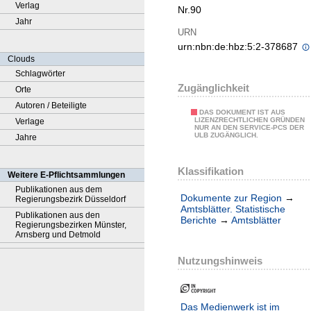
Verlag
Nr.90
Jahr
URN
urn:nbn:de:hbz:5:2-378687
Clouds
Schlagwörter
Zugänglichkeit
Orte
Autoren / Beteiligte
DAS DOKUMENT IST AUS
LIZENZRECHTLICHEN GRÜNDEN
Verlage
NUR AN DEN SERVICE-PCS DER
ULB ZUGÄNGLICH.
Jahre
Klassifikation
Weitere E-Pflichtsammlungen
Publikationen aus dem
Dokumente zur Region
→
Regierungsbezirk Düsseldorf
Amtsblätter. Statistische
Publikationen aus den
Berichte
→
Amtsblätter
Regierungsbezirken Münster,
Arnsberg und Detmold
Nutzungshinweis
Das Medienwerk ist im