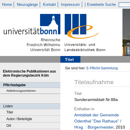
Home
Neuzugänge
Kontakt
Impressum
Erweiterte Suche
Titel
Sie sind hier:
E-Pflicht-Sammlung
Elektronische Publikationen aus
dem Regierungsbezirk Köln
Titelaufnahme
Pflichtabgabe
Ablieferungsverfahren
Titel
Sonderamtsblatt Nr.88a
Listen
Enthalten in
Titel
Amtsblatt der Gemeinde
Autor / Beteiligte
Odenthal "Das Rathaus" /
Ort
Hrsg. : Bürgermeister
, 2010