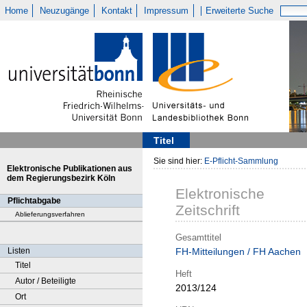
Home
Neuzugänge
Kontakt
Impressum
Erweiterte Suche
Titel
Sie sind hier:
E-Pflicht-Sammlung
Elektronische Publikationen aus
dem Regierungsbezirk Köln
Elektronische
Pflichtabgabe
Zeitschrift
Ablieferungsverfahren
Gesamttitel
Listen
FH-Mitteilungen / FH Aachen
Titel
Heft
Autor / Beteiligte
2013/124
Ort