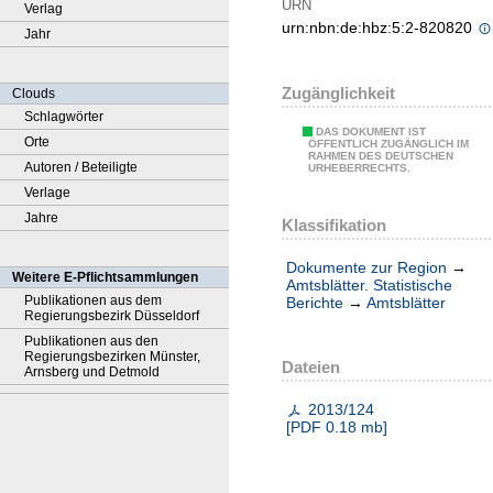
URN
Verlag
urn:nbn:de:hbz:5:2-820820
Jahr
Zugänglichkeit
Clouds
Schlagwörter
DAS DOKUMENT IST
Orte
ÖFFENTLICH ZUGÄNGLICH IM
RAHMEN DES DEUTSCHEN
Autoren / Beteiligte
URHEBERRECHTS.
Verlage
Jahre
Klassifikation
Dokumente zur Region
→
Weitere E-Pflichtsammlungen
Amtsblätter. Statistische
Publikationen aus dem
Berichte
→
Amtsblätter
Regierungsbezirk Düsseldorf
Publikationen aus den
Regierungsbezirken Münster,
Dateien
Arnsberg und Detmold
2013/124
[
PDF
0.18 mb
]