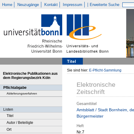
Home
Neuzugänge
Kontakt
Impressum
Erweiterte Suche
Titel
Sie sind hier:
E-Pflicht-Sammlung
Elektronische Publikationen aus
dem Regierungsbezirk Köln
Elektronische
Pflichtabgabe
Zeitschrift
Ablieferungsverfahren
Gesamttitel
Listen
Amtsblatt / Stadt Bornheim, de
Titel
Bürgermeister
Autor / Beteiligte
Heft
Ort
Nr.7