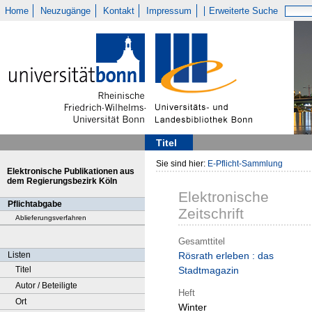
Home
Neuzugänge
Kontakt
Impressum
Erweiterte Suche
Titel
Sie sind hier:
E-Pflicht-Sammlung
Elektronische Publikationen aus
dem Regierungsbezirk Köln
Elektronische
Pflichtabgabe
Zeitschrift
Ablieferungsverfahren
Gesamttitel
Listen
Rösrath erleben : das
Titel
Stadtmagazin
Autor / Beteiligte
Heft
Ort
Winter