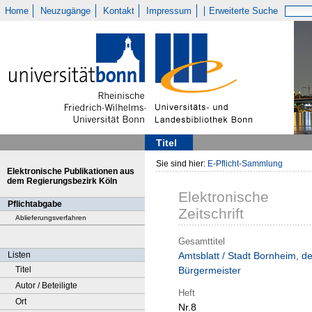
Home
Neuzugänge
Kontakt
Impressum
Erweiterte Suche
Titel
Sie sind hier:
E-Pflicht-Sammlung
Elektronische Publikationen aus
dem Regierungsbezirk Köln
Elektronische
Pflichtabgabe
Zeitschrift
Ablieferungsverfahren
Gesamttitel
Listen
Amtsblatt / Stadt Bornheim, de
Titel
Bürgermeister
Autor / Beteiligte
Heft
Ort
Nr.8