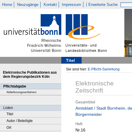
Home
Neuzugänge
Kontakt
Impressum
Erweiterte Suche
Titel
Sie sind hier:
E-Pflicht-Sammlung
Elektronische Publikationen aus
dem Regierungsbezirk Köln
Elektronische
Pflichtabgabe
Zeitschrift
Ablieferungsverfahren
Gesamttitel
Listen
Amtsblatt / Stadt Bornheim, de
Titel
Bürgermeister
Autor / Beteiligte
Heft
Ort
Nr.16