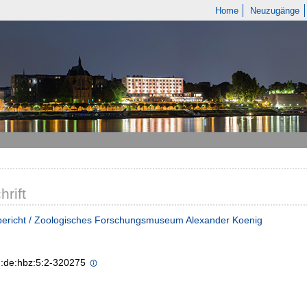
Home
Neuzugänge
hrift
bericht / Zoologisches Forschungsmuseum Alexander Koenig
n:de:hbz:5:2-320275