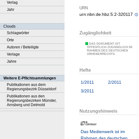
Verlag
URN
Jahr
urn:nbn:de:hbz:5:2-320117
Clouds
Zugänglichkeit
Schlagwörter
Orte
DAS DOKUMENT IST
Autoren / Beteiligte
ÖFFENTLICH ZUGÄNGLICH IM
RAHMEN DES DEUTSCHEN
Verlage
URHEBERRECHTS.
Jahre
Hefte
Weitere E-Pflichtsammlungen
1/2011
2/2011
Publikationen aus dem
Regierungsbezirk Düsseldorf
3/2011
Publikationen aus den
Regierungsbezirken Münster,
Arnsberg und Detmold
Nutzungshinweis
Das Medienwerk ist im
Rahmen des deutschen