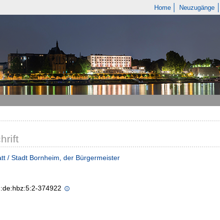
Home
Neuzugänge
hrift
tt / Stadt Bornheim, der Bürgermeister
n:de:hbz:5:2-374922