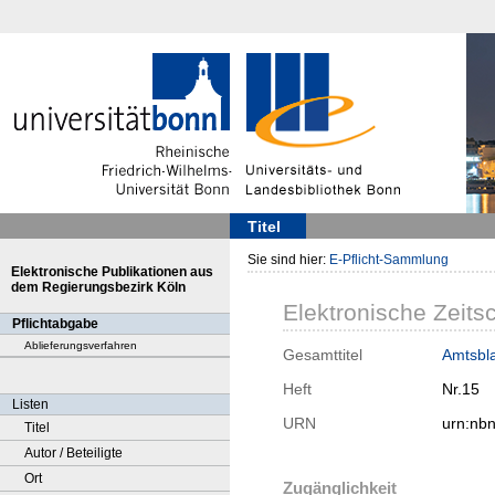
Titel
Sie sind hier:
E-Pflicht-Sammlung
Elektronische Publikationen aus
dem Regierungsbezirk Köln
Elektronische Zeitsc
Pflichtabgabe
Ablieferungsverfahren
Gesamttitel
Amtsbla
Heft
Nr.15
Listen
URN
urn:nb
Titel
Autor / Beteiligte
Ort
Zugänglichkeit