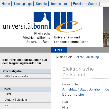
Home
Neuzugänge
Kontakt
Impressum
Erweiterte Suche
Titel
Sie sind hier:
E-Pflicht-Sammlung
Elektronische Publikationen aus
dem Regierungsbezirk Köln
Elektronische
Pflichtabgabe
Zeitschrift
Ablieferungsverfahren
Gesamttitel
Listen
Amtsblatt / Stadt Bornheim, de
Titel
Bürgermeister
Autor / Beteiligte
Heft
Ort
Nr.7