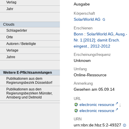
Verlag
Ausgabe
Jahr
Körperschaft
SolarWorld AG
Clouds
Erschienen
Schlagwörter
Bonn
:
SolarWorld AG
,
Ausg.-
Orte
Nr. 1.[2012]; damit Ersch.
Autoren / Beteiligte
eingest., 2012-2012
Verlage
Erscheinungsfrequenz
Jahre
Unknown
Umfang
Weitere E-Pflichtsammlungen
Online-Ressource
Publikationen aus dem
Regierungsbezirk Düsseldorf
Anmerkung
Gesehen am 05.09.14
Publikationen aus den
Regierungsbezirken Münster,
Arnsberg und Detmold
URL
electronic resource
;
electronic resource
URN
urn:nbn:de:hbz:5:2-49327