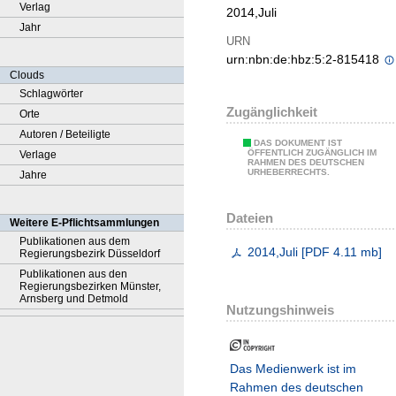
Verlag
2014,Juli
Jahr
URN
urn:nbn:de:hbz:5:2-815418
Clouds
Schlagwörter
Zugänglichkeit
Orte
Autoren / Beteiligte
DAS DOKUMENT IST
ÖFFENTLICH ZUGÄNGLICH IM
Verlage
RAHMEN DES DEUTSCHEN
URHEBERRECHTS.
Jahre
Dateien
Weitere E-Pflichtsammlungen
Publikationen aus dem
2014,Juli
[
PDF
4.11 mb
]
Regierungsbezirk Düsseldorf
Publikationen aus den
Regierungsbezirken Münster,
Arnsberg und Detmold
Nutzungshinweis
Das Medienwerk ist im
Rahmen des deutschen