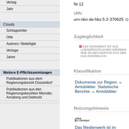
Verlag
Nr.12
Jahr
URN
urn:nbn:de:hbz:5:2-370625
Clouds
Schlagwörter
Zugänglichkeit
Orte
Autoren / Beteiligte
DAS DOKUMENT IST AUS
LIZENZRECHTLICHEN GRÜNDEN
Verlage
NUR AN DEN SERVICE-PCS DER
ULB ZUGÄNGLICH.
Jahre
Klassifikation
Weitere E-Pflichtsammlungen
Publikationen aus dem
Dokumente zur Region
→
Regierungsbezirk Düsseldorf
Amtsblätter. Statistische
Publikationen aus den
Berichte
→
Amtsblätter
Regierungsbezirken Münster,
Arnsberg und Detmold
Nutzungshinweis
Das Medienwerk ist im