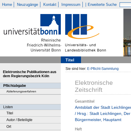
Home
Neuzugänge
Kontakt
Impressum
Erweiterte Suche
Titel
Sie sind hier:
E-Pflicht-Sammlung
Elektronische Publikationen aus
dem Regierungsbezirk Köln
Elektronische
Pflichtabgabe
Zeitschrift
Ablieferungsverfahren
Gesamttitel
Listen
Amtsblatt der Stadt Leichlinge
Titel
/ Hrsg.: Stadt Leichlingen, Der
Bürgermeister, Hauptamt
Autor / Beteiligte
Ort
Heft