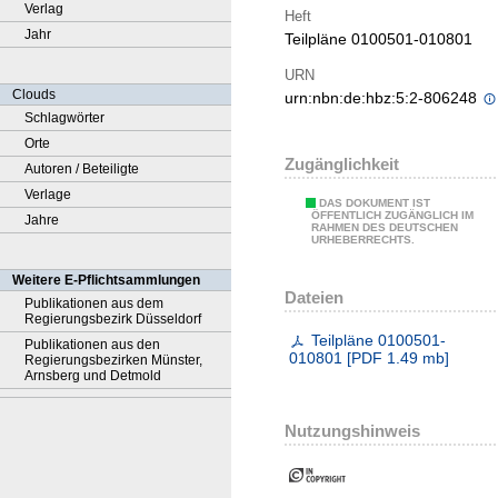
Verlag
Heft
Jahr
Teilpläne 0100501-010801
URN
Clouds
urn:nbn:de:hbz:5:2-806248
Schlagwörter
Orte
Zugänglichkeit
Autoren / Beteiligte
Verlage
DAS DOKUMENT IST
ÖFFENTLICH ZUGÄNGLICH IM
Jahre
RAHMEN DES DEUTSCHEN
URHEBERRECHTS.
Weitere E-Pflichtsammlungen
Dateien
Publikationen aus dem
Regierungsbezirk Düsseldorf
Teilpläne 0100501-
Publikationen aus den
010801
[
PDF
1.49 mb
]
Regierungsbezirken Münster,
Arnsberg und Detmold
Nutzungshinweis