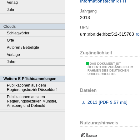
Informationstechnik FIT
Verlag
Jahr
Jahrgang
2013
Clouds
URN
Schlagwörter
urn:nbn:de:hbz:5:2-315783
Orte
Autoren / Beteiligte
Zugänglichkeit
Verlage
Jahre
DAS DOKUMENT IST
ÖFFENTLICH ZUGÄNGLICH IM
RAHMEN DES DEUTSCHEN
URHEBERRECHTS.
Weitere E-Pflichtsammlungen
Publikationen aus dem
Dateien
Regierungsbezirk Düsseldorf
Publikationen aus den
Regierungsbezirken Münster,
2013
[
PDF
9.57 mb
]
Arnsberg und Detmold
Nutzungshinweis