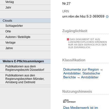
Verlag
Nr.27
Jahr
URN
urn:nbn:de:hbz:5:2-369059
Clouds
Schlagwörter
Zugänglichkeit
Orte
Autoren / Beteiligte
DAS DOKUMENT IST AUS
LIZENZRECHTLICHEN GRÜNDEN
Verlage
NUR AN DEN SERVICE-PCS DER
ULB ZUGÄNGLICH.
Jahre
Klassifikation
Weitere E-Pflichtsammlungen
Publikationen aus dem
Dokumente zur Region
→
Regierungsbezirk Düsseldorf
Amtsblätter. Statistische
Publikationen aus den
Berichte
→
Amtsblätter
Regierungsbezirken Münster,
Arnsberg und Detmold
Nutzungshinweis
Das Medienwerk ist im