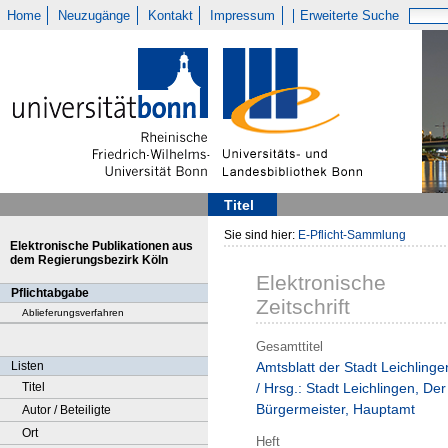
Home
Neuzugänge
Kontakt
Impressum
Erweiterte Suche
Titel
Sie sind hier:
E-Pflicht-Sammlung
Elektronische Publikationen aus
dem Regierungsbezirk Köln
Elektronische
Pflichtabgabe
Zeitschrift
Ablieferungsverfahren
Gesamttitel
Listen
Amtsblatt der Stadt Leichlinge
Titel
/ Hrsg.: Stadt Leichlingen, Der
Bürgermeister, Hauptamt
Autor / Beteiligte
Ort
Heft