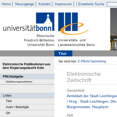
Home
Neuzugänge
Kontakt
Impressum
Erweiterte Suche
Titel
Sie sind hier:
E-Pflicht-Sammlung
Elektronische Publikationen aus
dem Regierungsbezirk Köln
Elektronische
Pflichtabgabe
Zeitschrift
Ablieferungsverfahren
Gesamttitel
Listen
Amtsblatt der Stadt Leichlinge
Titel
/ Hrsg.: Stadt Leichlingen, Der
Bürgermeister, Hauptamt
Autor / Beteiligte
Ort
Heft