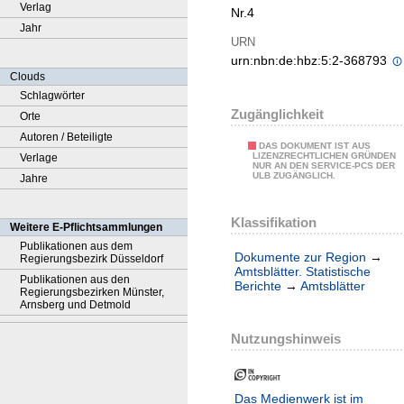
Verlag
Nr.4
Jahr
URN
urn:nbn:de:hbz:5:2-368793
Clouds
Schlagwörter
Zugänglichkeit
Orte
Autoren / Beteiligte
DAS DOKUMENT IST AUS
LIZENZRECHTLICHEN GRÜNDEN
Verlage
NUR AN DEN SERVICE-PCS DER
ULB ZUGÄNGLICH.
Jahre
Klassifikation
Weitere E-Pflichtsammlungen
Publikationen aus dem
Dokumente zur Region
→
Regierungsbezirk Düsseldorf
Amtsblätter. Statistische
Publikationen aus den
Berichte
→
Amtsblätter
Regierungsbezirken Münster,
Arnsberg und Detmold
Nutzungshinweis
Das Medienwerk ist im