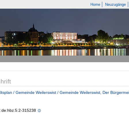
Home
Neuzugänge
hrift
tsplan / Gemeinde Weilerswist / Gemeinde Weilerswist, Der Bürgermeis
n:de:hbz:5:2-315238