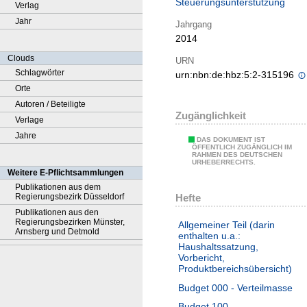
Steuerungsunterstützung
Verlag
Jahr
Jahrgang
2014
Clouds
URN
Schlagwörter
urn:nbn:de:hbz:5:2-315196
Orte
Autoren / Beteiligte
Zugänglichkeit
Verlage
Jahre
DAS DOKUMENT IST
ÖFFENTLICH ZUGÄNGLICH IM
RAHMEN DES DEUTSCHEN
URHEBERRECHTS.
Weitere E-Pflichtsammlungen
Publikationen aus dem
Hefte
Regierungsbezirk Düsseldorf
Publikationen aus den
Regierungsbezirken Münster,
Allgemeiner Teil (darin
Arnsberg und Detmold
enthalten u.a.:
Haushaltssatzung,
Vorbericht,
Produktbereichsübersicht)
Budget 000 - Verteilmasse
Budget 100 -