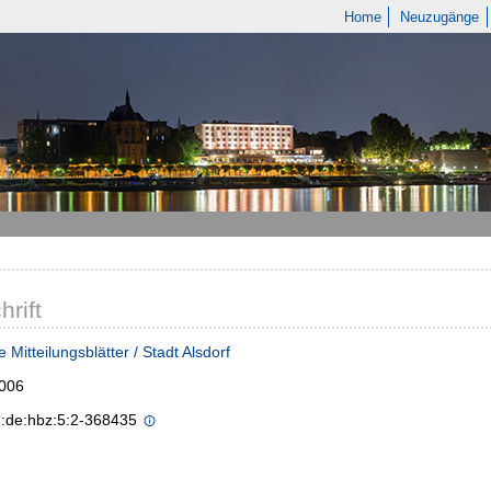
Home
Neuzugänge
hrift
 Mitteilungsblätter / Stadt Alsdorf
2006
n:de:hbz:5:2-368435