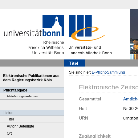
Titel
Sie sind hier:
E-Pflicht-Sammlung
Elektronische Publikationen aus
dem Regierungsbezirk Köln
Elektronische Zeitsc
Pflichtabgabe
Ablieferungsverfahren
Gesamttitel
Amtliche
Heft
Nr.30.
Listen
URN
urn:nb
Titel
Autor / Beteiligte
Ort
Zugänglichkeit