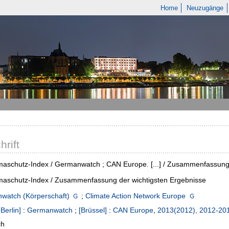
Home
Neuzugänge
hrift
maschutz-Index / Germanwatch ; CAN Europe. [...] / Zusammenfassung
maschutz-Index / Zusammenfassung der wichtigsten Ergebnisse
watch (Körperschaft)
;
Climate Action Network Europe
;
Berlin]
:
Germanwatch
;
[Brüssel]
:
CAN Europe
,
2013(2012), 2012-20
ch