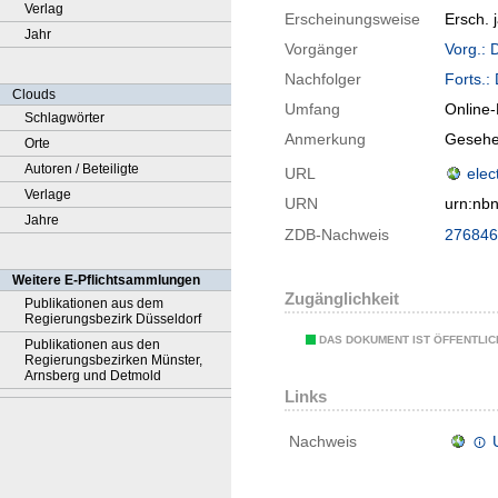
Verlag
Erscheinungsweise
Ersch. j
Jahr
Vorgänger
Vorg.: 
Nachfolger
Forts.:
Clouds
Umfang
Online
Schlagwörter
Anmerkung
Gesehe
Orte
Autoren / Beteiligte
URL
elec
Verlage
URN
urn:nb
Jahre
ZDB-Nachweis
276846
Weitere E-Pflichtsammlungen
Zugänglichkeit
Publikationen aus dem
Regierungsbezirk Düsseldorf
DAS DOKUMENT IST ÖFFENTLI
Publikationen aus den
Regierungsbezirken Münster,
Arnsberg und Detmold
Links
Nachweis