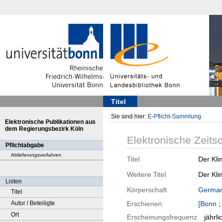
Titel
Sie sind hier:
E-Pflicht-Sammlung
Elektronische Publikationen aus
dem Regierungsbezirk Köln
Elektronische Zeitsc
Pflichtabgabe
Ablieferungsverfahren
Titel
Der Kli
Weitere Titel
Der Kli
Listen
Körperschaft
German
Titel
Autor / Beteiligte
Erschienen
[Bonn
Ort
Erscheinungsfrequenz
jährli