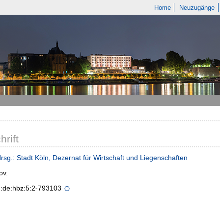
Home
Neuzugänge
hrift
Hrsg.: Stadt Köln, Dezernat für Wirtschaft und Liegenschaften
ov.
n:de:hbz:5:2-793103