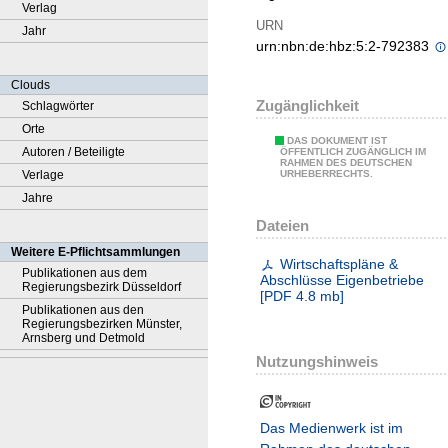
Verlag
URN
Jahr
urn:nbn:de:hbz:5:2-792383
Clouds
Zugänglichkeit
Schlagwörter
Orte
DAS DOKUMENT IST
Autoren / Beteiligte
ÖFFENTLICH ZUGÄNGLICH IM
RAHMEN DES DEUTSCHEN
Verlage
URHEBERRECHTS.
Jahre
Dateien
Weitere E-Pflichtsammlungen
Wirtschaftspläne &
Publikationen aus dem
Abschlüsse Eigenbetriebe
Regierungsbezirk Düsseldorf
[
PDF
4.8 mb
]
Publikationen aus den
Regierungsbezirken Münster,
Arnsberg und Detmold
Nutzungshinweis
Das Medienwerk ist im