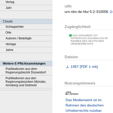
Verlag
URN
Jahr
urn:nbn:de:hbz:5:2-310006
Clouds
Zugänglichkeit
Schlagwörter
Orte
DAS DOKUMENT IST
Autoren / Beteiligte
ÖFFENTLICH ZUGÄNGLICH IM
RAHMEN DES DEUTSCHEN
Verlage
URHEBERRECHTS.
Jahre
Dateien
Weitere E-Pflichtsammlungen
1987
[
PDF
1 mb
]
Publikationen aus dem
Regierungsbezirk Düsseldorf
Publikationen aus den
Regierungsbezirken Münster,
Nutzungshinweis
Arnsberg und Detmold
Das Medienwerk ist im
Rahmen des deutschen
Urheberrechts nutzbar.