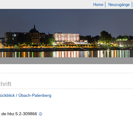
Home
Neuzugänge
hrift
ückblick / Übach-Palenberg
n:de:hbz:5:2-309866