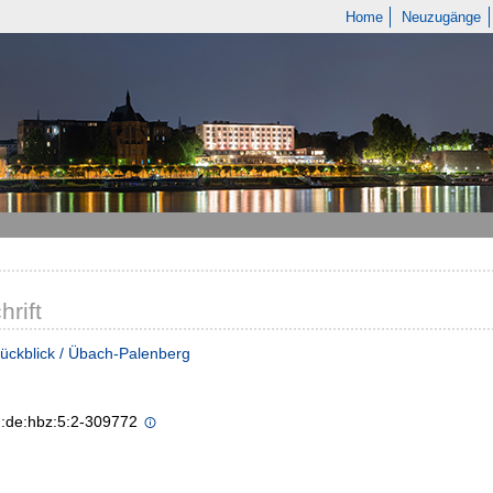
Home
Neuzugänge
hrift
ückblick / Übach-Palenberg
n:de:hbz:5:2-309772