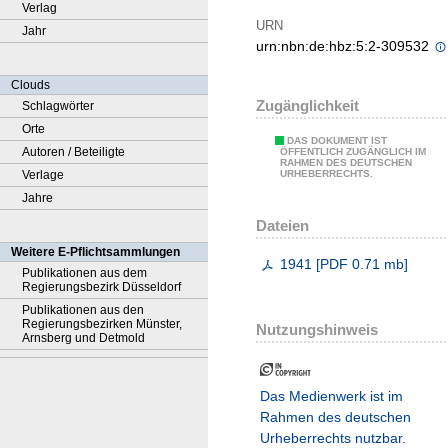
Verlag
URN
Jahr
urn:nbn:de:hbz:5:2-309532
Clouds
Zugänglichkeit
Schlagwörter
Orte
DAS DOKUMENT IST
Autoren / Beteiligte
ÖFFENTLICH ZUGÄNGLICH IM
RAHMEN DES DEUTSCHEN
Verlage
URHEBERRECHTS.
Jahre
Dateien
Weitere E-Pflichtsammlungen
1941
[
PDF
0.71 mb
]
Publikationen aus dem
Regierungsbezirk Düsseldorf
Publikationen aus den
Regierungsbezirken Münster,
Nutzungshinweis
Arnsberg und Detmold
Das Medienwerk ist im
Rahmen des deutschen
Urheberrechts nutzbar.