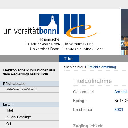
Titel
Sie sind hier:
E-Pflicht-Sammlung
Elektronische Publikationen aus
dem Regierungsbezirk Köln
Titelaufnahme
Pflichtabgabe
Ablieferungsverfahren
Gesamttitel
Amtsbla
Beilage
Nr.14.
Listen
Erschienen
2001
Titel
Autor / Beteiligte
Ort
Zugänglichkeit