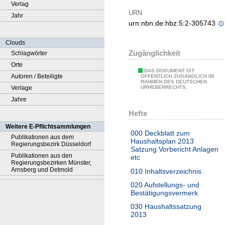
Verlag
URN
Jahr
urn:nbn:de:hbz:5:2-305743
Clouds
Zugänglichkeit
Schlagwörter
Orte
DAS DOKUMENT IST
Autoren / Beteiligte
ÖFFENTLICH ZUGÄNGLICH IM
RAHMEN DES DEUTSCHEN
Verlage
URHEBERRECHTS.
Jahre
Hefte
Weitere E-Pflichtsammlungen
000 Deckblatt zum
Publikationen aus dem
Haushaltsplan 2013
Regierungsbezirk Düsseldorf
Satzung Vorbericht Anlagen
Publikationen aus den
etc
Regierungsbezirken Münster,
Arnsberg und Detmold
010 Inhaltsverzeichnis
020 Aufstellungs- und
Bestätigungsvermerk
030 Haushaltssatzung
2013