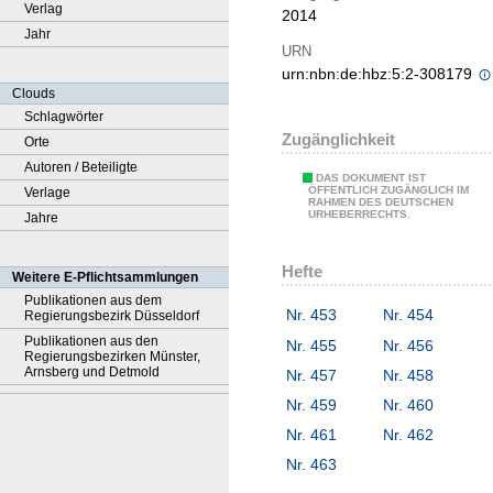
Verlag
2014
Jahr
URN
urn:nbn:de:hbz:5:2-308179
Clouds
Schlagwörter
Zugänglichkeit
Orte
Autoren / Beteiligte
DAS DOKUMENT IST
ÖFFENTLICH ZUGÄNGLICH IM
Verlage
RAHMEN DES DEUTSCHEN
URHEBERRECHTS.
Jahre
Hefte
Weitere E-Pflichtsammlungen
Publikationen aus dem
Nr. 453
Nr. 454
Regierungsbezirk Düsseldorf
Publikationen aus den
Nr. 455
Nr. 456
Regierungsbezirken Münster,
Arnsberg und Detmold
Nr. 457
Nr. 458
Nr. 459
Nr. 460
Nr. 461
Nr. 462
Nr. 463