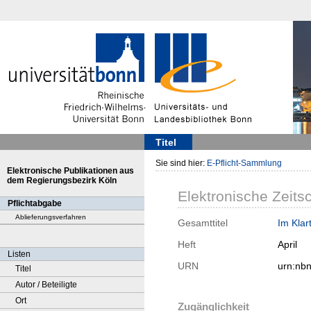
Titel
Sie sind hier:
E-Pflicht-Sammlung
Elektronische Publikationen aus
dem Regierungsbezirk Köln
Elektronische Zeitsc
Pflichtabgabe
Ablieferungsverfahren
Gesamttitel
Im Klar
Heft
April
Listen
URN
urn:nb
Titel
Autor / Beteiligte
Ort
Zugänglichkeit