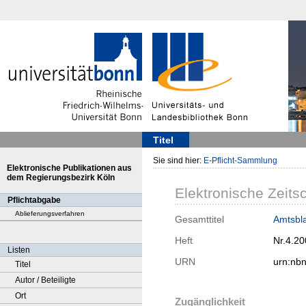
Titel
Sie sind hier:
E-Pflicht-Sammlung
Elektronische Publikationen aus
dem Regierungsbezirk Köln
Elektronische Zeitsc
Pflichtabgabe
Ablieferungsverfahren
Gesamttitel
Amtsbla
Heft
Nr.4.2
Listen
URN
urn:nb
Titel
Autor / Beteiligte
Ort
Zugänglichkeit