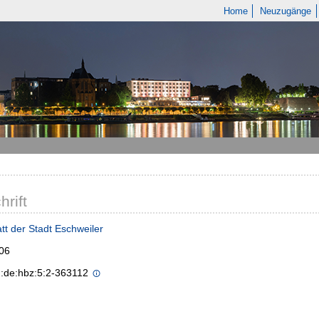
Home
Neuzugänge
hrift
tt der Stadt Eschweiler
006
n:de:hbz:5:2-363112