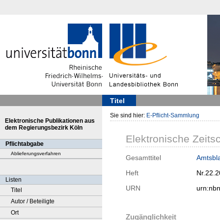
Titel
Sie sind hier:
E-Pflicht-Sammlung
Elektronische Publikationen aus
dem Regierungsbezirk Köln
Elektronische Zeitsc
Pflichtabgabe
Ablieferungsverfahren
Gesamttitel
Amtsbla
Heft
Nr.22.
Listen
URN
urn:nb
Titel
Autor / Beteiligte
Ort
Zugänglichkeit