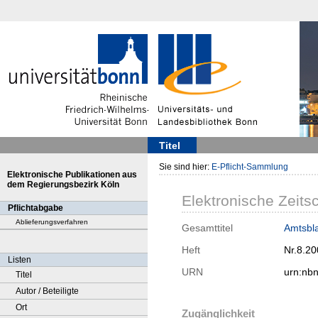
Titel
Sie sind hier:
E-Pflicht-Sammlung
Elektronische Publikationen aus
dem Regierungsbezirk Köln
Elektronische Zeitsc
Pflichtabgabe
Ablieferungsverfahren
Gesamttitel
Amtsbla
Heft
Nr.8.2
Listen
URN
urn:nb
Titel
Autor / Beteiligte
Ort
Zugänglichkeit