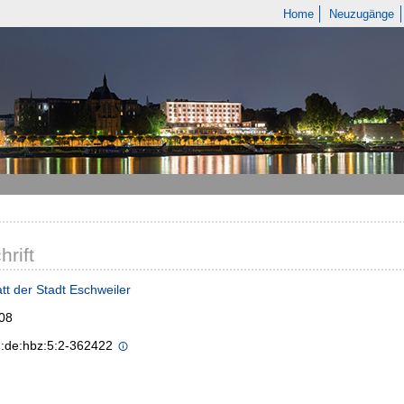
Home
Neuzugänge
hrift
tt der Stadt Eschweiler
008
n:de:hbz:5:2-362422