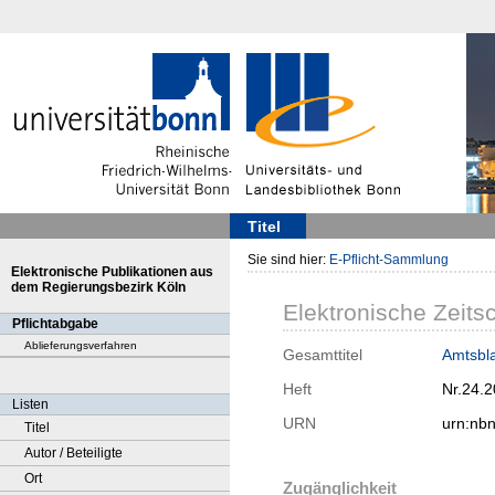
Titel
Sie sind hier:
E-Pflicht-Sammlung
Elektronische Publikationen aus
dem Regierungsbezirk Köln
Elektronische Zeitsc
Pflichtabgabe
Ablieferungsverfahren
Gesamttitel
Amtsbla
Heft
Nr.24.
Listen
URN
urn:nb
Titel
Autor / Beteiligte
Ort
Zugänglichkeit