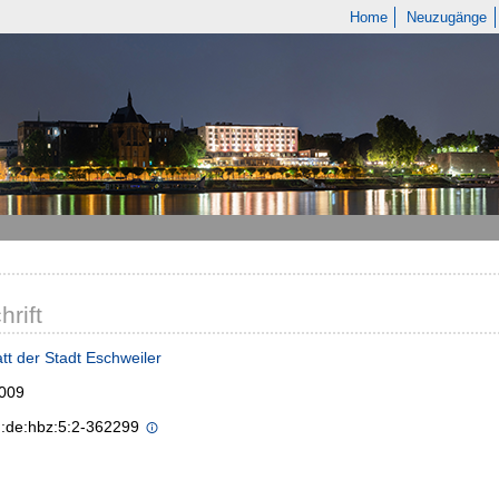
Home
Neuzugänge
hrift
tt der Stadt Eschweiler
2009
n:de:hbz:5:2-362299