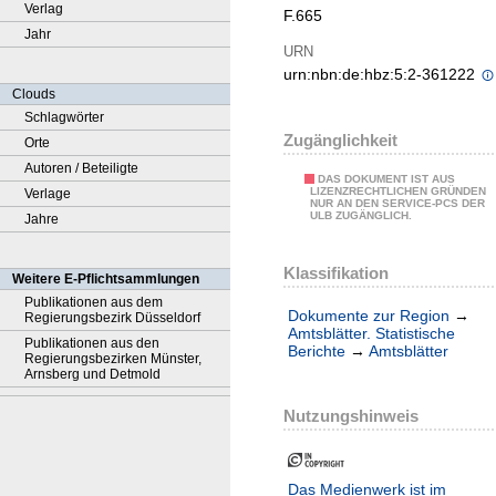
Verlag
F.665
Jahr
URN
urn:nbn:de:hbz:5:2-361222
Clouds
Schlagwörter
Zugänglichkeit
Orte
Autoren / Beteiligte
DAS DOKUMENT IST AUS
LIZENZRECHTLICHEN GRÜNDEN
Verlage
NUR AN DEN SERVICE-PCS DER
ULB ZUGÄNGLICH.
Jahre
Klassifikation
Weitere E-Pflichtsammlungen
Publikationen aus dem
Dokumente zur Region
→
Regierungsbezirk Düsseldorf
Amtsblätter. Statistische
Publikationen aus den
Berichte
→
Amtsblätter
Regierungsbezirken Münster,
Arnsberg und Detmold
Nutzungshinweis
Das Medienwerk ist im