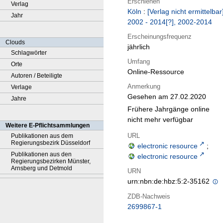
Erschienen
Verlag
Köln
:
[Verlag nicht ermittelbar
Jahr
2002 - 2014[?], 2002-2014
Erscheinungsfrequenz
Clouds
jährlich
Schlagwörter
Umfang
Orte
Online-Ressource
Autoren / Beteiligte
Anmerkung
Verlage
Gesehen am 27.02.2020
Jahre
Frühere Jahrgänge online
nicht mehr verfügbar
Weitere E-Pflichtsammlungen
URL
Publikationen aus dem
Regierungsbezirk Düsseldorf
electronic resource
;
Publikationen aus den
electronic resource
Regierungsbezirken Münster,
Arnsberg und Detmold
URN
urn:nbn:de:hbz:5:2-35162
ZDB-Nachweis
2699867-1