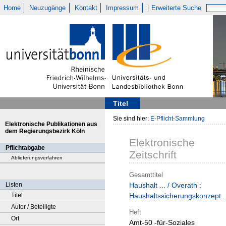
Home
Neuzugänge
Kontakt
Impressum
Erweiterte Suche
Titel
Sie sind hier:
E-Pflicht-Sammlung
Elektronische Publikationen aus
dem Regierungsbezirk Köln
Elektronische
Pflichtabgabe
Zeitschrift
Ablieferungsverfahren
Gesamttitel
Listen
Haushalt ... / Overath :
Titel
Haushaltssicherungskonzept ..
Autor / Beteiligte
Heft
Ort
Amt-50 -für-Soziales