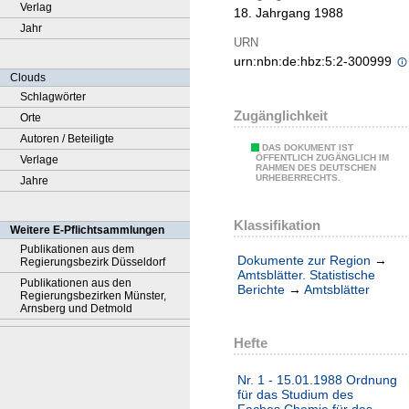
Verlag
18. Jahrgang 1988
Jahr
URN
urn:nbn:de:hbz:5:2-300999
Clouds
Schlagwörter
Zugänglichkeit
Orte
Autoren / Beteiligte
DAS DOKUMENT IST
ÖFFENTLICH ZUGÄNGLICH IM
Verlage
RAHMEN DES DEUTSCHEN
URHEBERRECHTS.
Jahre
Klassifikation
Weitere E-Pflichtsammlungen
Publikationen aus dem
Dokumente zur Region
→
Regierungsbezirk Düsseldorf
Amtsblätter. Statistische
Publikationen aus den
Berichte
→
Amtsblätter
Regierungsbezirken Münster,
Arnsberg und Detmold
Hefte
Nr. 1 - 15.01.1988 Ordnung
für das Studium des
Faches Chemie für das